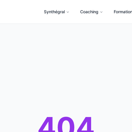
Synthégral
Coaching
Formatio
404